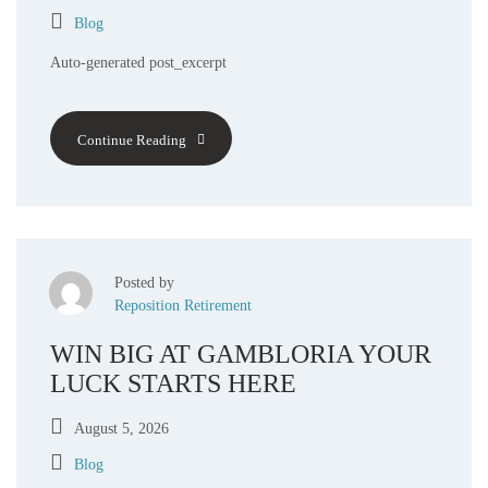
Blog
Auto-generated post_excerpt
Continue Reading
Posted by
Reposition Retirement
WIN BIG AT GAMBLORIA YOUR
LUCK STARTS HERE
August 5, 2026
Blog