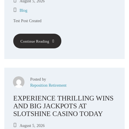
August 5, 2026
Blog
Test Post Created
Continue Reading
Posted by
Reposition Retirement
EXPERIENCE THRILLING WINS
AND BIG JACKPOTS AT
SLOTSHINE CASINO TODAY
August 5, 2026