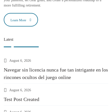
your passions, set clear goals, and create a personalized roadmap to a
more fulfilling retirement.
Learn More
Latest
August 6, 2026
Navegar sin licencia nunca fue tan intrigante en los
rincones ocultos del juego online
August 6, 2026
Test Post Created